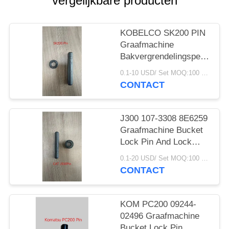
vergelijkbare producten
KOBELCO SK200 PIN
Graafmachine
Bakvergrendelingspen
Komatsu Bak Tandpen
0.1-10 USD/ Set MOQ:100 stuks
CONTACT
J300 107-3308 8E6259
Graafmachine Bucket
Lock Pin And Lock
Spare Parts
0.1-20 USD/ Set MOQ:100 stuks
Abrasieresistentie
CONTACT
KOM PC200 09244-
02496 Graafmachine
Bucket Lock Pin,