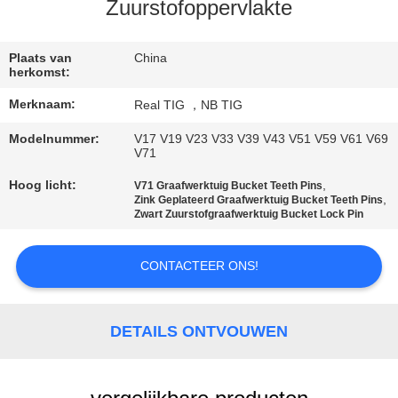
CONTACTEER
Zuurstofoppervlakte
ONS
Plaats van
China
herkomst:
VERZOEK
Merknaam:
Real TIG ，NB TIG
OM
Modelnummer:
V17 V19 V23 V33 V39 V43 V51 V59 V61 V69
EEN
V71
CITAAT
Hoog licht:
,
V71 Graafwerktuig Bucket Teeth Pins
,
Zink Geplateerd Graafwerktuig Bucket Teeth Pins
Zwart Zuurstofgraafwerktuig Bucket Lock Pin
SITEMAP
CONTACTEER ONS!
PRIVACY
POLICY
DETAILS ONTVOUWEN