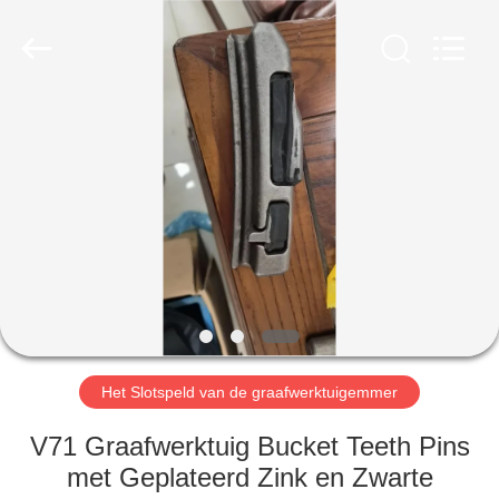
Machinery
Industrial
Co.,Ltd.
All
Rights
Reserved.
Developed
by
HUIS
ECER
PRODUCTEN
ONGEVEER
ONS
FABRIEKSREIS
Het Slotspeld van de graafwerktuigemmer
KWALITEITSCONTROLE
V71 Graafwerktuig Bucket Teeth Pins
met Geplateerd Zink en Zwarte