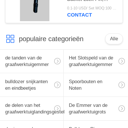
Komatsu Bucket Tooth
0.1-10 USD/ Set MOQ:100 stuks
Pin
CONTACT
populaire categorieën
Alle
de tanden van de
Het Slotspeld van de
graafwerktuigemmer
graafwerktuigemmer
bulldozer snijkanten
Spoorbouten en
en eindbeetjes
Noten
de delen van het
De Emmer van de
graafwerktuiglandingsgestel
graafwerktuigrots