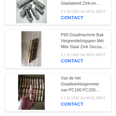
Geplateerd Zink en
Zwarte
0.1-20 USD/ Set MOQ:100ST
Zuurstofoppervlakte
CONTACT
P60 Graafmachine Bak
Vergrendelingspen Met
Mile Staal Zink Gecoat
Zwart Zuurstof
0.1-10 USD/ Set MOQ:100ST
Oppervlak
CONTACT
Van de het
Graafwerktuigemmer
van PC100 PC200
PC300 het Slotspeld, de
0.1-10 USD/ Set MOQ:100ST
Speld van de de
CONTACT
Emmertand van
KOMATSU