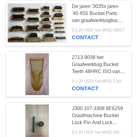
De jaren '3035s jaren
'40 45S Bucket Parts
van graafwerktuigbucket
lock pin 18S 22S 25S
0.1-20 USD/ Set MOQ:100ST
CONTACT
2713-9038 het
Graafwerktuig Bucket
Teeth 48HRC ISO van
het legeringsstaal
0.1-20 USD/ Set MOQ:2 ton
CONTACT
J300 107-3308 8E6259
Graafmachine Bucket
Lock Pin And Lock
Spare Parts
0.1-20 USD/ Set MOQ:100 stuks
Abrasieresistentie