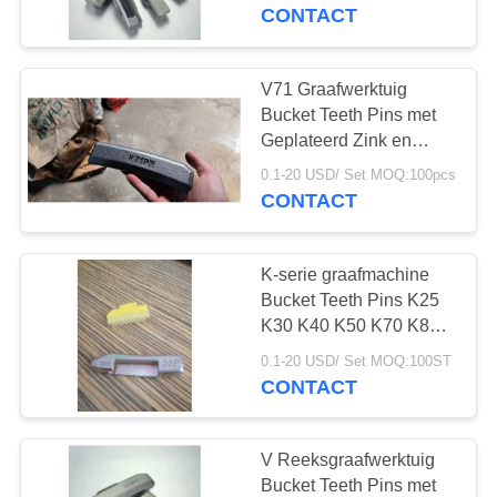
CONTACTEER
V69 V71
CONTACT
ONS
V71 Graafwerktuig
VERZOEK
Bucket Teeth Pins met
OM
Geplateerd Zink en
Zwarte
EEN
0.1-20 USD/ Set MOQ:100pcs
Zuurstofoppervlakte
CONTACT
CITAAT
K-serie graafmachine
SITEMAP
Bucket Teeth Pins K25
K30 K40 K50 K70 K80
K110 K130
PRIVACY
0.1-20 USD/ Set MOQ:100ST
CONTACT
POLICY
V Reeksgraafwerktuig
Bucket Teeth Pins met