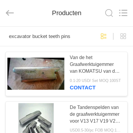
Machinery
Industrial
Co.,Ltd.
Producten
All
Rights
Reserved.
Developed
by
HUIS
ECER
excavator bucket teeth pins
PRODUCTEN
Van de het
Graafwerktuigemmer
ONGEVEER
van KOMATSU van de
ONS
Tandenspelden de
0.1-20 USD/ Set MOQ:100ST
Slijtageweerstand voor
CONTACT
Hensly-Type PC2000
FABRIEKSREIS
XS145RC
De Tandenspelden van
KWALITEITSCONTROLE
de graafwerktuigemmer
voor V13 V17 V19 V20
V23 V33 V43 V51 V61
USD0.5-30/pc FOB MOQ:100 sets