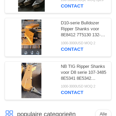
104-9277
CONTACT
D10-serie Bulldozer
Ripper Shanks voor
8E8412 7T5130 132-
4699 8E8411 8E8415
1000-3000USD MOQ:2
8E8417
CONTACT
NB TIG Ripper Shanks
voor D8 serie 107-3485
8E5341 8E5342
8E5340 8E5346
1000-3000USD MOQ:2
8E5347
CONTACT
populaire categorieën
Alle