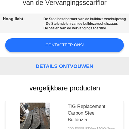
CONTACTEER
van de Vervangingsscarifior
ONS
Hoog licht:
De Steelbeschermer van de bulldozersschulpzaag
,
,
De Stelendelen van de bulldozerschulpzaag
VERZOEK
De Stelen van de vervangingsscarifior
OM
CONTACTEER ONS!
EEN
CITAAT
DETAILS ONTVOUWEN
SITEMAP
vergelijkbare producten
PRIVACY
POLICY
TIG Replacement
Carbon Steel
Bulldozer-
Schulpzaagstelen/Neuzen/
200-5000USD/pc MOQ:2pcs