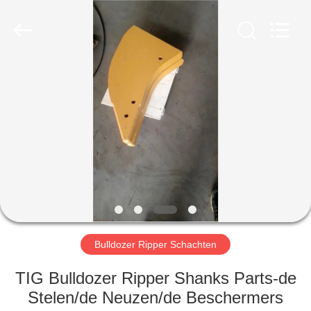
Machinery
Industrial
Co.,Ltd.
All
Rights
Reserved.
Developed
by
HUIS
ECER
PRODUCTEN
ONGEVEER
ONS
FABRIEKSREIS
Bulldozer Ripper Schachten
KWALITEITSCONTROLE
TIG Bulldozer Ripper Shanks Parts-de
Stelen/de Neuzen/de Beschermers