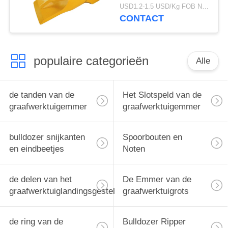
merkfabriek V69 het
USD1.2-1.5 USD/Kg FOB Ningbo MOQ:2 ton
Duurzame Materiële
CONTACT
Gebruiken Met lange
levensuur
populaire categorieën
Alle
de tanden van de
Het Slotspeld van de
graafwerktuigemmer
graafwerktuigemmer
bulldozer snijkanten
Spoorbouten en
en eindbeetjes
Noten
de delen van het
De Emmer van de
graafwerktuiglandingsgestel
graafwerktuigrots
de ring van de
Bulldozer Ripper