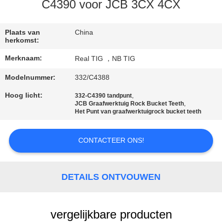
CONTACTEER
C4390 voor JCB 3CX 4CX
ONS
Plaats van
China
herkomst:
VERZOEK
Merknaam:
Real TIG ，NB TIG
OM
Modelnummer:
332/C4388
EEN
CITAAT
Hoog licht:
,
332-C4390 tandpunt
,
JCB Graafwerktuig Rock Bucket Teeth
Het Punt van graafwerktuigrock bucket teeth
SITEMAP
CONTACTEER ONS!
PRIVACY
POLICY
DETAILS ONTVOUWEN
vergelijkbare producten