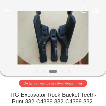
Co.,Ltd.
All
Rights
Reserved.
Developed
by
ECER
HUIS
PRODUCTEN
ONGEVEER
ONS
FABRIEKSREIS
De tanden van de graafwerktuigemmer
KWALITEITSCONTROLE
TIG Excavator Rock Bucket Teeth-
Punt 332-C4388 332-C4389 332-