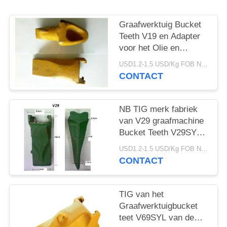
Graafwerktuig Bucket
Teeth V19 en Adapter
voor het Olie en
Overzeese Boorwerk
USD1.2-1.5 USD/Kg FOB Ningbo MOQ:2 ton
CONTACT
NB TIG merk fabriek
van V29 graafmachine
Bucket Teeth V29SYL
En Adapter, Rock Teeth
USD1.2-1.5 USD/Kg FOB Ningbo MOQ:2 ton
Voor graafmachine
CONTACT
TIG van het
Graafwerktuigbucket
teet V69SYL van de