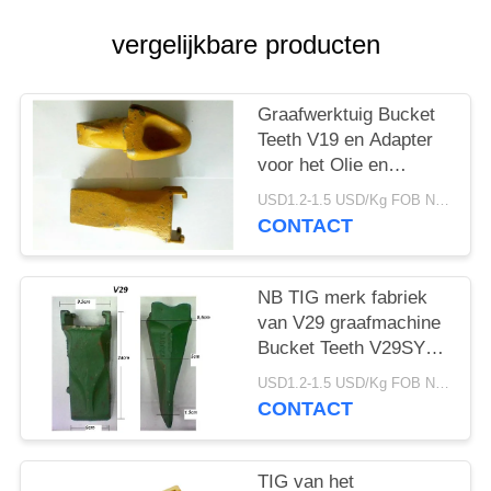
vergelijkbare producten
Graafwerktuig Bucket
Teeth V19 en Adapter
voor het Olie en
Overzeese Boorwerk
USD1.2-1.5 USD/Kg FOB Ningbo MOQ:2 ton
CONTACT
NB TIG merk fabriek
van V29 graafmachine
Bucket Teeth V29SYL
En Adapter, Rock Teeth
USD1.2-1.5 USD/Kg FOB Ningbo MOQ:2 ton
Voor graafmachine
CONTACT
TIG van het