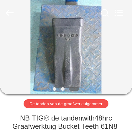
Co.,Ltd.
All
Rights
Reserved.
Developed
by
ECER
HUIS
PRODUCTEN
ONGEVEER
ONS
FABRIEKSREIS
De tanden van de graafwerktuigemmer
KWALITEITSCONTROLE
NB TIG® de tandenwith48hrc
Graafwerktuig Bucket Teeth 61N8-