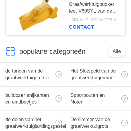
Graafwerktuigbucket
teet V69SYL van de
merkfabriek V69 het
USD1.2-1.5 USD/Kg FOB Ningbo MOQ:2 ton
Duurzame Materiële
CONTACT
Gebruiken Met lange
levensuur
populaire categorieën
Alle
de tanden van de
Het Slotspeld van de
graafwerktuigemmer
graafwerktuigemmer
bulldozer snijkanten
Spoorbouten en
en eindbeetjes
Noten
de delen van het
De Emmer van de
graafwerktuiglandingsgestel
graafwerktuigrots