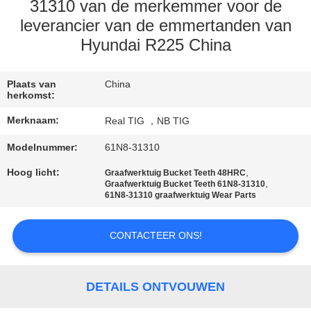
CONTACTEER
31310 van de merkemmer voor de
ONS
leverancier van de emmertanden van
Hyundai R225 China
VERZOEK
Plaats van
China
OM
herkomst:
EEN
Merknaam:
Real TIG ，NB TIG
CITAAT
Modelnummer:
61N8-31310
Hoog licht:
,
Graafwerktuig Bucket Teeth 48HRC
SITEMAP
,
Graafwerktuig Bucket Teeth 61N8-31310
61N8-31310 graafwerktuig Wear Parts
PRIVACY
CONTACTEER ONS!
POLICY
DETAILS ONTVOUWEN