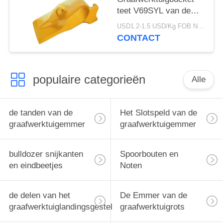
teet V69SYL van de
merkfabriek V69 het
USD1.2-1.5 USD/Kg FOB Ningbo MOQ:2 ton
Duurzame Materiële
CONTACT
Gebruiken Met lange
levensuur
populaire categorieën
Alle
de tanden van de
Het Slotspeld van de
graafwerktuigemmer
graafwerktuigemmer
bulldozer snijkanten
Spoorbouten en
en eindbeetjes
Noten
de delen van het
De Emmer van de
graafwerktuiglandingsgestel
graafwerktuigrots