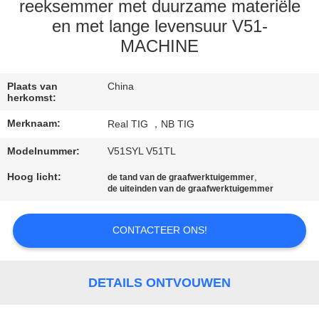
CONTACTEER
reeksemmer met duurzame materiële
ONS
en met lange levensuur V51-
MACHINE
VERZOEK
Plaats van
China
OM
herkomst:
EEN
Merknaam:
Real TIG ，NB TIG
CITAAT
Modelnummer:
V51SYL V51TL
Hoog licht:
,
de tand van de graafwerktuigemmer
SITEMAP
de uiteinden van de graafwerktuigemmer
PRIVACY
CONTACTEER ONS!
POLICY
DETAILS ONTVOUWEN