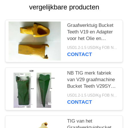
vergelijkbare producten
Graafwerktuig Bucket
Teeth V19 en Adapter
voor het Olie en
Overzeese Boorwerk
USD1.2-1.5 USD/Kg FOB Ningbo MOQ:2 ton
CONTACT
NB TIG merk fabriek
van V29 graafmachine
Bucket Teeth V29SYL
En Adapter, Rock Teeth
USD1.2-1.5 USD/Kg FOB Ningbo MOQ:2 ton
Voor graafmachine
CONTACT
TIG van het
Graafwerktuigbucket