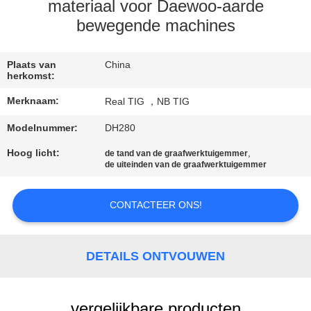
CONTACTEER
materiaal voor Daewoo-aarde
ONS
bewegende machines
VERZOEK
Plaats van
China
herkomst:
OM
Merknaam:
Real TIG ，NB TIG
EEN
Modelnummer:
DH280
CITAAT
Hoog licht:
,
de tand van de graafwerktuigemmer
de uiteinden van de graafwerktuigemmer
SITEMAP
CONTACTEER ONS!
PRIVACY
POLICY
DETAILS ONTVOUWEN
vergelijkbare producten