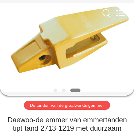
Co.,Ltd.
All
Rights
Reserved.
Developed
by
ECER
HUIS
PRODUCTEN
ONGEVEER
ONS
FABRIEKSREIS
De tanden van de graafwerktuigemmer
KWALITEITSCONTROLE
Daewoo-de emmer van emmertanden
tipt tand 2713-1219 met duurzaam