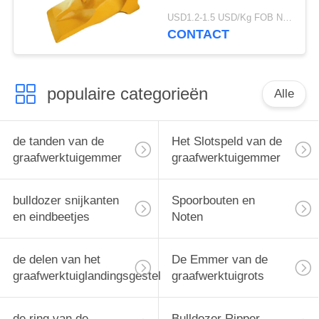
merkfabriek V69 het
USD1.2-1.5 USD/Kg FOB Ningbo MOQ:2 ton
Duurzame Materiële
CONTACT
Gebruiken Met lange
levensuur
populaire categorieën
Alle
de tanden van de
Het Slotspeld van de
graafwerktuigemmer
graafwerktuigemmer
bulldozer snijkanten
Spoorbouten en
en eindbeetjes
Noten
de delen van het
De Emmer van de
graafwerktuiglandingsgestel
graafwerktuigrots
de ring van de
Bulldozer Ripper