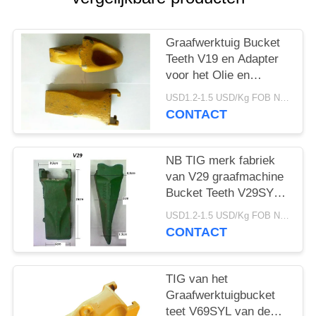
Graafwerktuig Bucket
Teeth V19 en Adapter
voor het Olie en
Overzeese Boorwerk
USD1.2-1.5 USD/Kg FOB Ningbo MOQ:2 ton
CONTACT
NB TIG merk fabriek
van V29 graafmachine
Bucket Teeth V29SYL
En Adapter, Rock Teeth
USD1.2-1.5 USD/Kg FOB Ningbo MOQ:2 ton
Voor graafmachine
CONTACT
TIG van het
Graafwerktuigbucket
teet V69SYL van de