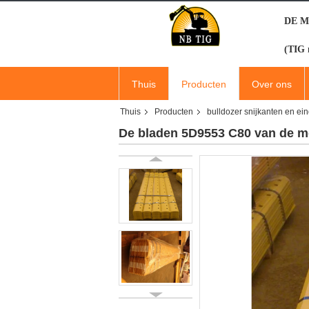
DE M
(TIG 
Thuis
Producten
Over ons
Thuis
Producten
bulldozer snijkanten en ei
De bladen 5D9553 C80 van de m