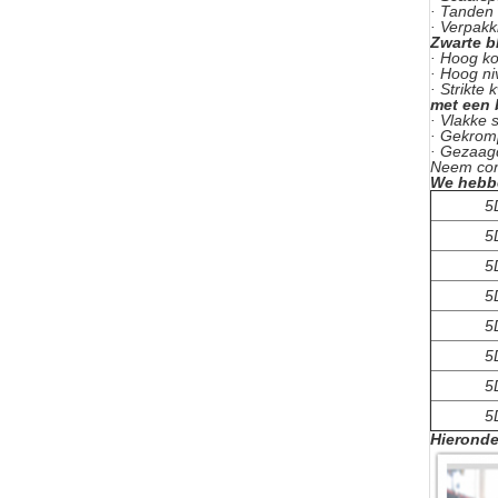
· Tanden
· Verpak
Zwarte b
· Hoog ko
· Hoog ni
· Strikte 
met een 
· Vlakke 
· Gekrom
· Gezaag
Neem cont
We hebbe
5
5
5
5
5
5
5
5
Hieronde