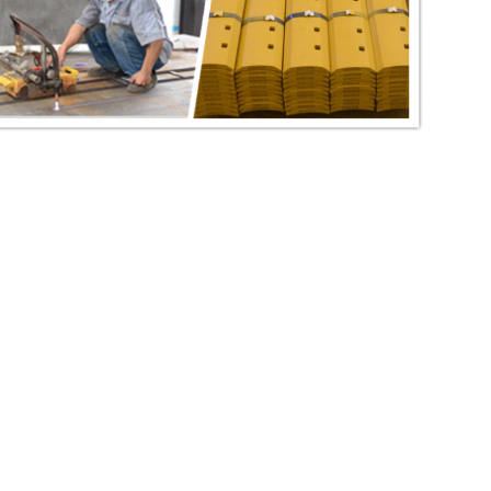
,
,
e snijkanten van de motornivelleermachine
de snijkanten van de wiellader
de bla
tgegevens
Direct Stuur uw aanv
igerlevel Machinery Industrial
persoon:
Miss. Goya
15857482399
574-56216643