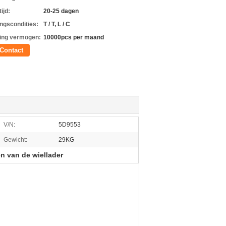
ijd:
20-25 dagen
ingscondities:
T / T, L / C
ing vermogen:
10000pcs per maand
Contact
V/N:
5D9553
Gewicht:
29KG
en van de wiellader