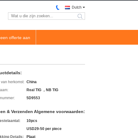
Dutch
search
een offerte aan
uctdetails:
 van herkomst:
China
aam:
Real TIG ，NB TIG
lnummer:
5D9553
len & Verzenden Algemene voorwaarden:
estelaantal:
10pcs
USD29-50 per piece
kking Details:
Plaat