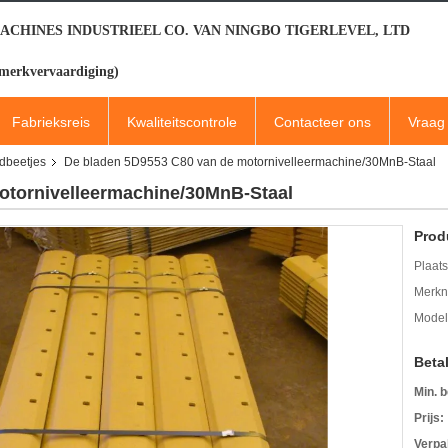
ACHINES INDUSTRIEEL CO. VAN NINGBO TIGERLEVEL, LTD
merkvervaardiging)
Fabrieksreis
Kwaliteitscontrole
Contacteer ons
Vraag 
ndbeetjes
De bladen 5D9553 C80 van de motornivelleermachine/30MnB-Staal
otornivelleermachine/30MnB-Staal
Prod
Plaats
Merkn
Mode
Beta
Min. b
Prijs:
Verpa