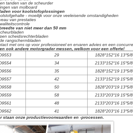
 en tanden van de scheurder
kingen van molboard
laden voor koolstofoplossingen
olstofgehalte - moeilijk voor onze veeleisende omstandigheden
veau van prestaties
kwaliteitscontrole
breedte van niet meer dan 50 mm
scheurbladen
pen scheidsrechterbladen
de rangschermbladen
act met ons op voor professioneel en ervaren advies en een concurre
n ook andere motorgrader messen, welkom voor een offerte!
D9553
29
1828*152*16 13*5/8
D9554
34
2133*152*16 15*5/8
D9556
35
1828*152*19 13*5/8
D9557
42
2133*152*19 15*5/8
D9558
50
1828*203*19 13*5/8
D9559
58
2133*203*19 15*5/8
D9561
48
2133*203*16 15*5/8
D9562
41
1828*203*16 13*5/8
r staan onze productievoorwaarden en -processen.