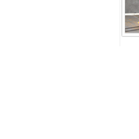
label:
d
Contac
Ningbo T
Co.,Ltd
Contact
Tel.:
86-
Fax:
86-