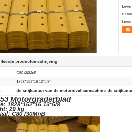
Levert
Betal
Lever
lleerde productomschrijving
:
C80 /30MnB
1828*152*16 13*5/8“
de snijkanten van de motornivelleermachine
de snijkant
:
,
53 Motorgraderblad
e: 1828*152*16 13*5/8
ht: 29 kg
iaal: C80 /30MnB