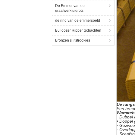
De Emmer van de
graafwerktuigrots
de ring van de emmerspeld
Bulldozer Ripper Schachten
Bronzen slijtstrookjes
De rangs
Een breed
Warmteb
· Dubbel
• Doppel 
· Gezwee
· Overla
· Scaafs