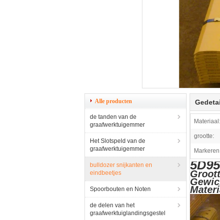
Alle producten
Gedetai
de tanden van de
Materiaal
graafwerktuigemmer
grootte:
Het Slotspeld van de
graafwerktuigemmer
Markeren
5D95
bulldozer snijkanten en
Groott
eindbeetjes
Gewic
Mater
Spoorbouten en Noten
de delen van het
graafwerktuiglandingsgestel